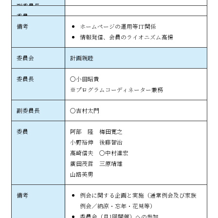
ホームページの運用等IT関係
情報発信、会員のライオニズム高揚
計画親睦
○小田昭貴
※プログラムコーディネーター兼務
○吉村太門
阿部 隆 梅田寛之
小野裕伸 後藤智治
高崎信夫 ○中村達宏
廣田茂哲 三原靖雄
山路英男
例会に関する企画と実施（通常例会及び家族
例会／納涼・忘年・花見等）
委員会（月1回開催）への参加