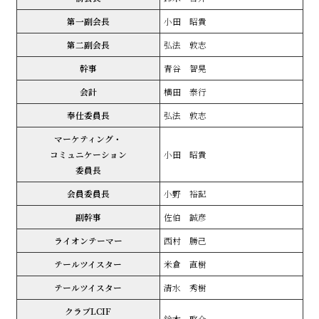
第一副会長
小田 昭貴
第二副会長
弘法 敦志
幹事
青谷 智晃
会計
横田 泰行
奉仕委員長
弘法 敦志
マーケティング・
コミュニケーション
小田 昭貴
委員長
会員委員長
小野 裕記
副幹事
佐伯 誠彦
ライオンテーマー
西村 勝己
テールツイスター
米倉 直樹
テールツイスター
清水 秀樹
クラブLCIF
鈴木 啓介