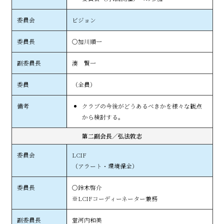
ビジョン
○加川順一
湊 賢一
（全員）
クラブの今後がどうあるべきかを様々な観点
から検討する。
第二副会長／弘法敦志
LCIF
（アラート・環境保全）
○鈴木啓介
※LCIFコーディーネーター兼務
堂河内和美