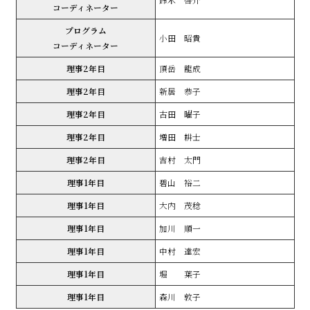
コーディネーター
プログラム
小田 昭貴
コーディネーター
理事2年目
頂岳 龍成
理事2年目
新居 恭子
理事2年目
古田 曜子
理事2年目
増田 耕士
理事2年目
吉村 太門
理事1年目
碧山 裕二
理事1年目
大内 茂稔
理事1年目
加川 順一
理事1年目
中村 達宏
理事1年目
堀 葉子
理事1年目
森川 敦子