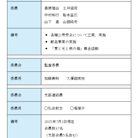
桑原雄治 土井猛司
中村和行 船本益広
山下 進 山田純史
各種公衆安全について立案、実施
献血事業の実施
「愛と光と泉の箱」募金活動
監査委員
加藤義明 久保田実枝
支部連絡員
○弘法敦志 ○堀葉子
2025年7月1日現在
会員数47名
（支部会員5名含む）