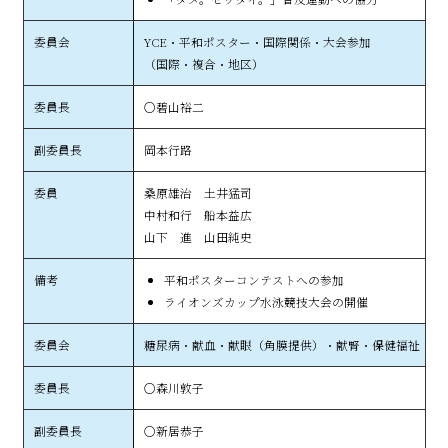
YCE・平和ポスター・国際関係・大会参加
（国際・複合・地区）
○碧山裕二
岡本行路
桑原雄治 土井猛司
中村和行 船本益広
山下 進 山田純史
平和ポスターコンテストへの参加
ライオンズカップ水泳競技大会の開催
糖尿病・献血・献眼（角膜提供）・献腎・保健福祉
○森川敦子
○新居恭子