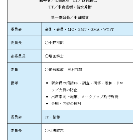
TT／米倉直樹・清水秀樹
第一副会長／小田昭貴
会則・会員・MC・GMT・GMA・WYPT
○小野裕記
○増田耕士
○頂岳龍成 三村邦雄
新会員の招請PR・調査・研修・融和・ドロ
ップ会員の防止
出席率向上施策、メークアップ励行啓発
会則・内規の検討
IT・情報
○弘法敦志