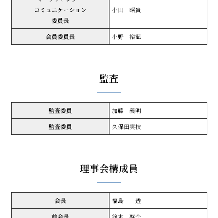
コミュニケーション
小田 昭貴
委員長
会員委員長
小野 裕記
監査
監査委員
加藤 義明
監査委員
久保田実技
理事会構成員
会長
福島 透
前会長
鈴木 啓介