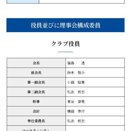
役員並びに理事会構成委員
クラブ役員
会長
福島 透
前会長
鈴木 啓介
第一副会長
小田 昭貴
第二副会長
弘法 敦志
幹事
青谷 智晃
会計
横田 泰行
奉仕委員長
弘法 敦志
マーケティング・