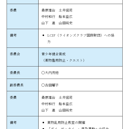
桑原雄治 土井猛司
中村和行 船本益広
山下 進 山田純史
LCIF（ライオンズクラブ国際財団）への協
力
青少年健全育成
（薬物濫用防止・クエスト）
○大内茂稔
○古田曜子
桑原雄治 土井猛司
中村和行 船本益広
山下 進 山田純史
薬物乱用防止教室の開催
「ダメ。ゼッタイ。」普及運動への協力