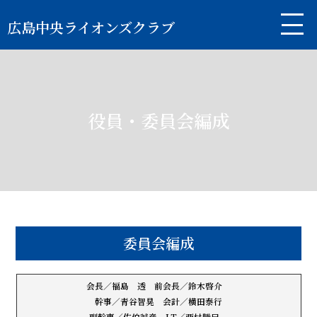
広島中央ライオンズクラブ
役員・委員会編成
委員会編成
会長／福島 透 前会長／鈴木啓介
幹事／青谷智晃 会計／横田泰行
副幹事／佐伯誠彦 LT／西村勝巳